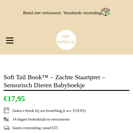
Sla
over
Bestel met vertrouwen. Verzekerde verzending
W
W
uitvouwen/inklappen
Soft Tail Book™ – Zachte Staartpret –
Sensorisch Dieren Babyboekje
€17,95
Gratis e-book
bij uw bestelling (t.w.v. €19,95)
14 dagen bedenktijd en retourneren
Gratis verzending vanaf €35