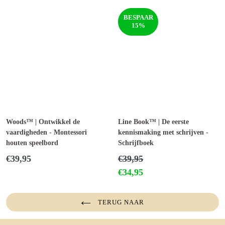
BESPAAR
15%
Woods™ | Ontwikkel de
Line Book™ | De eerste
vaardigheden - Montessori
kennismaking met schrijven -
houten speelbord
Schrijfboek
Normale
Normale
€39,95
€39,95
prijs
prijs
€34,95
TERUG NAAR