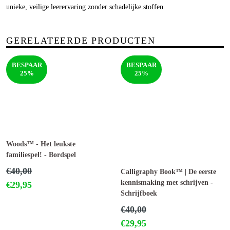
unieke, veilige leerervaring zonder schadelijke stoffen.
GERELATEERDE PRODUCTEN
BESPAAR
BESPAAR
25%
25%
Woods™ - Het leukste
familiespel! - Bordspel
Normale
€40,00
Calligraphy Book™ | De eerste
prijs
kennismaking met schrijven -
€29,95
Schrijfboek
Normale
€40,00
prijs
€29,95