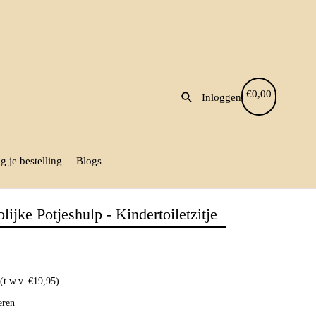
Gratis verzending vanaf €35
Zoeken
Winkelmandje
Winkelmandje
€0,00
Inloggen
g je bestelling
Blogs
lijke Potjeshulp - Kindertoiletzitje
 (t.w.v. €19,95)
eren