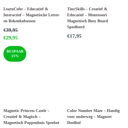
LearnCube – Educatief &
TinySkills – Creatief &
Interactief – Magnetische Letter-
Educatief – Montessori
en Rekenkubussen
Magnetisch Busy Board
Speelbord
Normale
€39,95
prijs
Normale
€17,95
€29,95
prijs
BESPAAR
35%
Magnetic Princess Castle –
Color Number Maze – Handig
Creatief & Magisch –
voor onderweg – Magneet
Magnetisch Poppenhuis Speelset
Doolhof