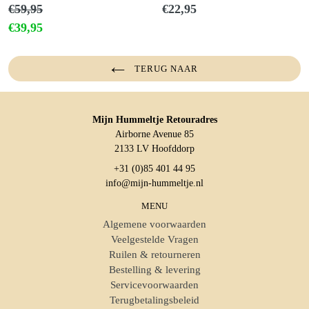
Normale
Normale
€59,95
€22,95
prijs
prijs
€39,95
TERUG NAAR
Mijn Hummeltje Retouradres
Airborne Avenue 85
2133 LV Hoofddorp
+31 (0)85 401 44 95
info@mijn-hummeltje.nl
MENU
Algemene voorwaarden
Veelgestelde Vragen
Ruilen & retourneren
Bestelling & levering
Servicevoorwaarden
Terugbetalingsbeleid