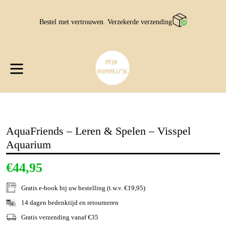
Sla
over
Bestel met vertrouwen. Verzekerde verzending
W
W
uitvouwen/inklappen
AquaFriends – Leren & Spelen – Visspel
Aquarium
€44,95
Gratis e-book
bij uw bestelling (t.w.v. €19,95)
14 dagen bedenktijd en retourneren
Gratis verzending vanaf €35